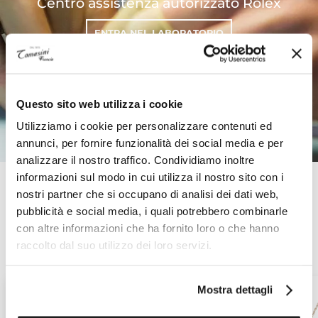
Centro assistenza autorizzato Rolex
ENTRA NEL LABORATORIO
Questo sito web utilizza i cookie
Utilizziamo i cookie per personalizzare contenuti ed
annunci, per fornire funzionalità dei social media e per
analizzare il nostro traffico. Condividiamo inoltre
informazioni sul modo in cui utilizza il nostro sito con i
LASCIATI ISPIRARE DA CREAZIONI
nostri partner che si occupano di analisi dei dati web,
ESCLUSIVE E DALLE MIGLIORI FIRME DI
pubblicità e social media, i quali potrebbero combinarle
GIOIELLERIA
con altre informazioni che ha fornito loro o che hanno
raccolto dal suo utilizzo dei loro servizi.
MUST HAVE
REGALI PREZIOSI
Mostra dettagli